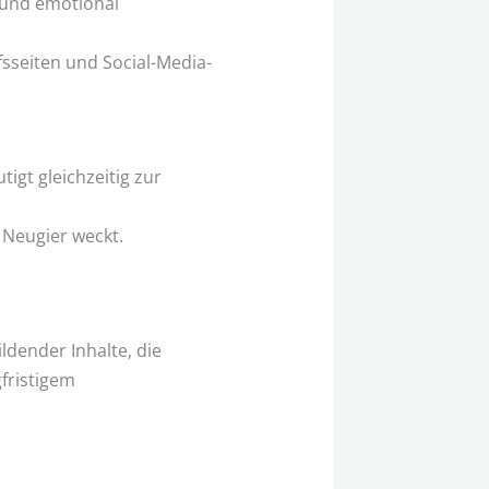
 und emotional
fsseiten und Social-Media-
tigt gleichzeitig zur
 Neugier weckt.
ldender Inhalte, die
gfristigem