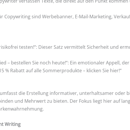
ywriter verfassen Texte, die direkt auf den Punkt kommen
ür Copywriting sind Werbebanner, E-Mail-Marketing, Verkau
isikofrei testen!“: Dieser Satz vermittelt Sicherheit und ermu
ed – bestellen Sie noch heute!“: Ein emotionaler Appell, der
15 % Rabatt auf alle Sommerprodukte – klicken Sie hier!“
mfasst die Erstellung informativer, unterhaltsamer oder bi
binden und Mehrwert zu bieten. Der Fokus liegt hier auf lan
arkenwahrnehmung.
nt Writing