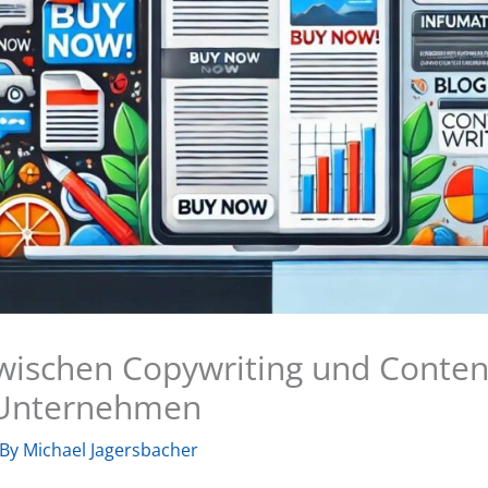
wischen Copywriting und Content
r Unternehmen
 By
Michael Jagersbacher